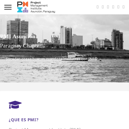
PMI Asunción
Paraguay Chapter
Suceden cosas buenas cuando te involucras con PMI®
¿QUE ES PMI?