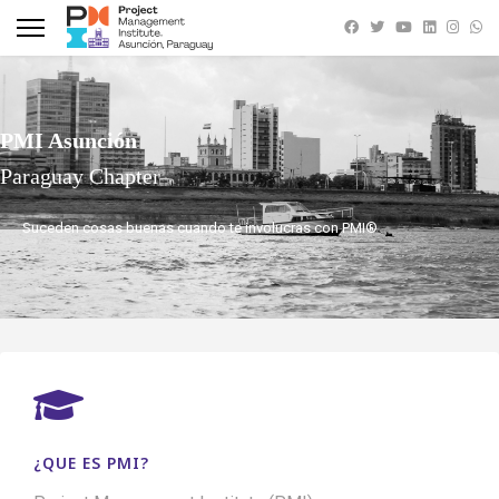
PMI Asunción
Paraguay Chapter
Suceden cosas buenas cuando te involucras con PMI®
¿QUE ES PMI?